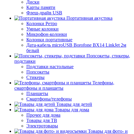
Диски
Карты памяти
Флеш-драйв USB
Портативная акустика
Колонки Ретро
Умные колонки
Микрофон-колонки
Колонки портативные
Дата-кабель microUSB Borofone BX14 LinkJet 2м
белый
Попсокеты, стикеры,
подставки
Подставки настольные
Попсокеты
Стикеры
Телефоны,
смартфоны и планшеты
Планшеты
Смартфоны/телефоны
Товары для детей
Товары для дома
Прочее для дома
Товары для ТВ
Электротовары
Товары для фото- и