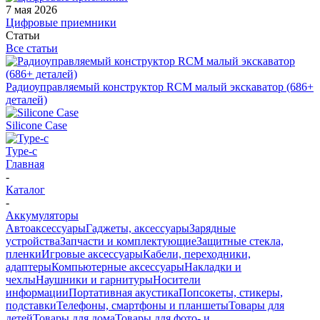
7 мая 2026
Цифровые приемники
Статьи
Все статьи
Радиоуправляемый конструктор RCM малый экскаватор (686+
деталей)
Silicone Case
Type-c
Главная
-
Каталог
-
Аккумуляторы
Автоаксессуары
Гаджеты, аксессуары
Зарядные
устройства
Запчасти и комплектующие
Защитные стекла,
пленки
Игровые аксессуары
Кабели, переходники,
адаптеры
Компьютерные аксессуары
Накладки и
чехлы
Наушники и гарнитуры
Носители
информации
Портативная акустика
Попсокеты, стикеры,
подставки
Телефоны, смартфоны и планшеты
Товары для
детей
Товары для дома
Товары для фото- и