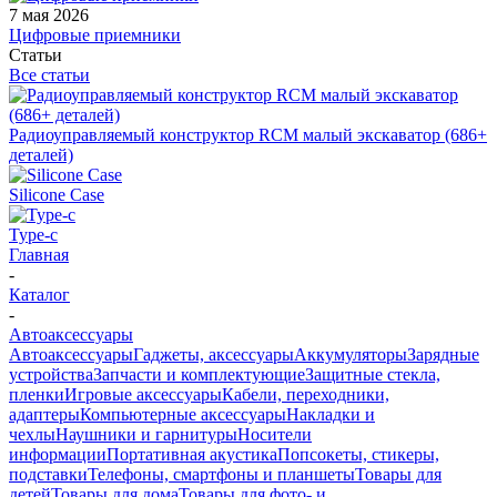
7 мая 2026
Цифровые приемники
Статьи
Все статьи
Радиоуправляемый конструктор RCM малый экскаватор (686+
деталей)
Silicone Case
Type-c
Главная
-
Каталог
-
Автоаксессуары
Автоаксессуары
Гаджеты, аксессуары
Аккумуляторы
Зарядные
устройства
Запчасти и комплектующие
Защитные стекла,
пленки
Игровые аксессуары
Кабели, переходники,
адаптеры
Компьютерные аксессуары
Накладки и
чехлы
Наушники и гарнитуры
Носители
информации
Портативная акустика
Попсокеты, стикеры,
подставки
Телефоны, смартфоны и планшеты
Товары для
детей
Товары для дома
Товары для фото- и