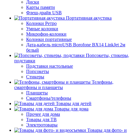
Диски
Карты памяти
Флеш-драйв USB
Портативная акустика
Колонки Ретро
Умные колонки
Микрофон-колонки
Колонки портативные
Дата-кабель microUSB Borofone BX14 LinkJet 2м
белый
Попсокеты, стикеры,
подставки
Подставки настольные
Попсокеты
Стикеры
Телефоны,
смартфоны и планшеты
Планшеты
Смартфоны/телефоны
Товары для детей
Товары для дома
Прочее для дома
Товары для ТВ
Электротовары
Товары для фото- и