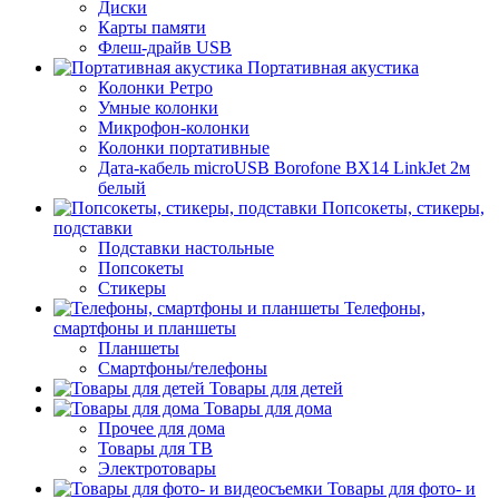
Диски
Карты памяти
Флеш-драйв USB
Портативная акустика
Колонки Ретро
Умные колонки
Микрофон-колонки
Колонки портативные
Дата-кабель microUSB Borofone BX14 LinkJet 2м
белый
Попсокеты, стикеры,
подставки
Подставки настольные
Попсокеты
Стикеры
Телефоны,
смартфоны и планшеты
Планшеты
Смартфоны/телефоны
Товары для детей
Товары для дома
Прочее для дома
Товары для ТВ
Электротовары
Товары для фото- и