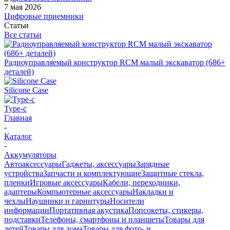
7 мая 2026
Цифровые приемники
Статьи
Все статьи
Радиоуправляемый конструктор RCM малый экскаватор (686+
деталей)
Silicone Case
Type-c
Главная
-
Каталог
-
Аккумуляторы
Автоаксессуары
Гаджеты, аксессуары
Зарядные
устройства
Запчасти и комплектующие
Защитные стекла,
пленки
Игровые аксессуары
Кабели, переходники,
адаптеры
Компьютерные аксессуары
Накладки и
чехлы
Наушники и гарнитуры
Носители
информации
Портативная акустика
Попсокеты, стикеры,
подставки
Телефоны, смартфоны и планшеты
Товары для
детей
Товары для дома
Товары для фото- и