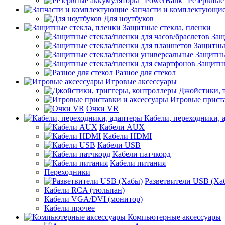
Резервные
Запчасти и комплектующи
Для ноутбуков
Защитные стекла, пленки
Защ
Защитные
Защитны
Защитны
Разное для стекол
Игровые аксессуары
Джойстики, 
Игровые приста
Очки VR
Кабели, переходники, 
Кабели AUX
Кабели HDMI
Кабели USB
Кабели патчкорд
Кабели питания
Переходники
Разветвители USB (Ха
Кабели RCA (тюльпан)
Кабели VGA/DVI (монитор)
Кабели прочее
Компьютерные аксессуары