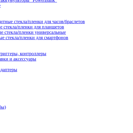
 аккумуляторы "PowerBank"
е
итные стекла/пленки для часов/браслетов
 стекла/пленки для планшетов
е стекла/пленки универсальные
е стекла/пленки для смартфонов
триггеры, контроллеры
вки и аксессуары
адаптеры
бы)