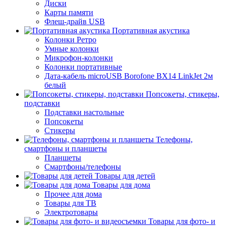
Диски
Карты памяти
Флеш-драйв USB
Портативная акустика
Колонки Ретро
Умные колонки
Микрофон-колонки
Колонки портативные
Дата-кабель microUSB Borofone BX14 LinkJet 2м
белый
Попсокеты, стикеры,
подставки
Подставки настольные
Попсокеты
Стикеры
Телефоны,
смартфоны и планшеты
Планшеты
Смартфоны/телефоны
Товары для детей
Товары для дома
Прочее для дома
Товары для ТВ
Электротовары
Товары для фото- и