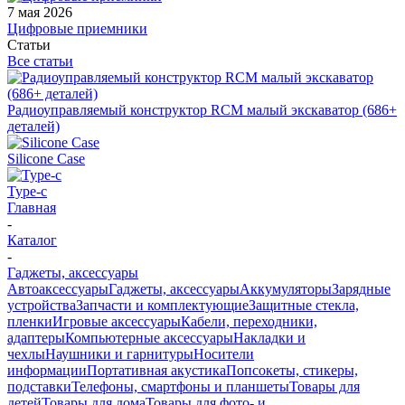
7 мая 2026
Цифровые приемники
Статьи
Все статьи
Радиоуправляемый конструктор RCM малый экскаватор (686+
деталей)
Silicone Case
Type-c
Главная
-
Каталог
-
Гаджеты, аксессуары
Автоаксессуары
Гаджеты, аксессуары
Аккумуляторы
Зарядные
устройства
Запчасти и комплектующие
Защитные стекла,
пленки
Игровые аксессуары
Кабели, переходники,
адаптеры
Компьютерные аксессуары
Накладки и
чехлы
Наушники и гарнитуры
Носители
информации
Портативная акустика
Попсокеты, стикеры,
подставки
Телефоны, смартфоны и планшеты
Товары для
детей
Товары для дома
Товары для фото- и