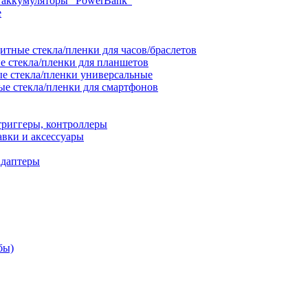
 аккумуляторы "PowerBank"
е
итные стекла/пленки для часов/браслетов
 стекла/пленки для планшетов
е стекла/пленки универсальные
е стекла/пленки для смартфонов
триггеры, контроллеры
вки и аксессуары
адаптеры
бы)