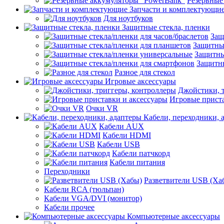
Резервные
Запчасти и комплектующи
Для ноутбуков
Защитные стекла, пленки
Защ
Защитные
Защитны
Защитны
Разное для стекол
Игровые аксессуары
Джойстики, 
Игровые приста
Очки VR
Кабели, переходники, 
Кабели AUX
Кабели HDMI
Кабели USB
Кабели патчкорд
Кабели питания
Переходники
Разветвители USB (Ха
Кабели RCA (тюльпан)
Кабели VGA/DVI (монитор)
Кабели прочее
Компьютерные аксессуары