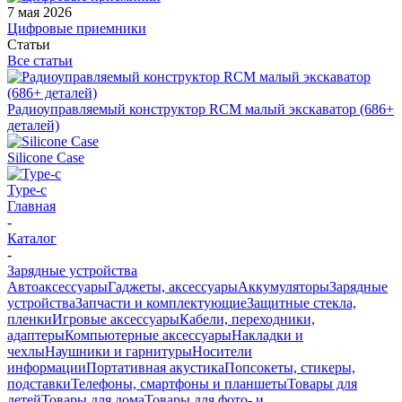
7 мая 2026
Цифровые приемники
Статьи
Все статьи
Радиоуправляемый конструктор RCM малый экскаватор (686+
деталей)
Silicone Case
Type-c
Главная
-
Каталог
-
Зарядные устройства
Автоаксессуары
Гаджеты, аксессуары
Аккумуляторы
Зарядные
устройства
Запчасти и комплектующие
Защитные стекла,
пленки
Игровые аксессуары
Кабели, переходники,
адаптеры
Компьютерные аксессуары
Накладки и
чехлы
Наушники и гарнитуры
Носители
информации
Портативная акустика
Попсокеты, стикеры,
подставки
Телефоны, смартфоны и планшеты
Товары для
детей
Товары для дома
Товары для фото- и