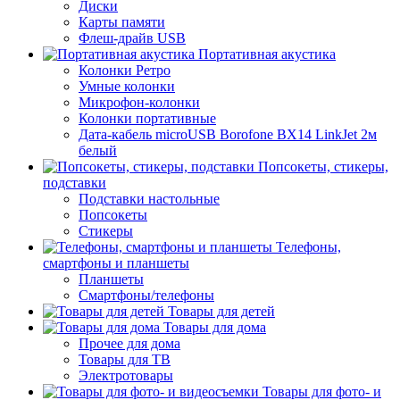
Диски
Карты памяти
Флеш-драйв USB
Портативная акустика
Колонки Ретро
Умные колонки
Микрофон-колонки
Колонки портативные
Дата-кабель microUSB Borofone BX14 LinkJet 2м
белый
Попсокеты, стикеры,
подставки
Подставки настольные
Попсокеты
Стикеры
Телефоны,
смартфоны и планшеты
Планшеты
Смартфоны/телефоны
Товары для детей
Товары для дома
Прочее для дома
Товары для ТВ
Электротовары
Товары для фото- и